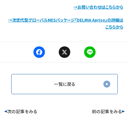
→お問い合わせはこちらから
→次世代型グローバルMESパッケージ「DELMIA Apriso」の詳細は
こちらから
F
X
L
a
i
c
n
e
e
b
o
一覧に戻る
o
k
ページ送り
次の記事をみる
前の記事をみる