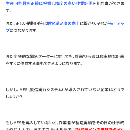
生産可能数を正確に把握
し
精度の高い作業計画
を組む事ができま
す。
また、正しい納期回答は
顧客満足度の向上
に繋がり、それが
売上アッ
プ
につながります。
また突発的な緊急オーダーに対しても、計画担当者は現実的な計画
をすぐに作成する事もできるようになります。
しかし、MES（製造実行システム）が導入されていない企業はどうで
しょうか？
もしMESを導入していないと、作業者が製造実績をその日の仕事終
わりに手入力しますので、計画担当者は
製造ラインの進捗をタイム