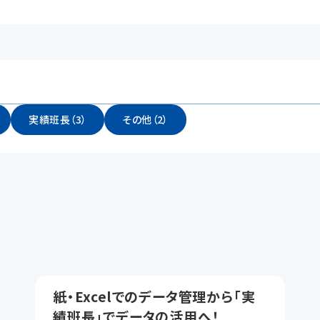
実績班長（3）
その他（2）
紙・Excelでのデータ管理から「実
績班長」でデータの活用へ！